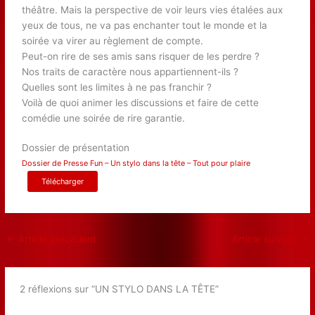
théâtre. Mais la perspective de voir leurs vies étalées aux
yeux de tous, ne va pas enchanter tout le monde et la
soirée va virer au règlement de compte.
Peut-on rire de ses amis sans risquer de les perdre ?
Nos traits de caractère nous appartiennent-ils ?
Quelles sont les limites à ne pas franchir ?
Voilà de quoi animer les discussions et faire de cette
comédie une soirée de rire garantie.
Dossier de présentation
Dossier de Presse Fun – Un stylo dans la tête – Tout pour plaire
Télécharger
←
Article précédent
Article suivant
→
2 réflexions sur “UN STYLO DANS LA TÊTE”