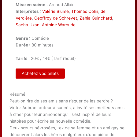
Mise en scène
: Arnaud Allain
Interprètes
:
Valérie Blume
,
Thomas Colin
,
de
Verdière
,
Geoffroy de Schrevet
,
Zahia Guinchard
,
Sacha Uzan
,
Antoine Waroude
Genre
: Comédie
Durée
: 80 minutes
Tarifs
: 20€ / 14€ (Tarif réduit)
Achetez vos billets
Résumé
Peut-on rire de ses amis sans risquer de les perdre ?
Victor Aubrac, auteur à succès, a invité ses meilleurs amis
à dîner pour leur annoncer qu’il s’est inspiré de leurs
histoires pour écrire sa nouvelle comédie.
Deux sœurs névrosées, l’ex de sa femme et un ami gay se
découvrent alors les héros malgré eux d’une pièce de