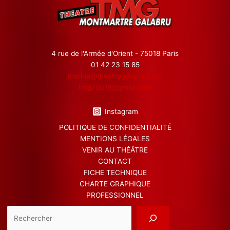
4 rue de l'Armée d'Orient - 75018 Paris
01 42 23 15 85
marina@theatregalabru.com
tmg75018@gmail.com
Instagram
POLITIQUE DE CONFIDENTIALITÉ
MENTIONS LÉGALES
VENIR AU THÉÂTRE
CONTACT
FICHE TECHNIQUE
CHARTE GRAPHIQUE
PROFESSIONNEL
Reche