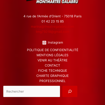
4 rue de l'Armée d'Orient - 75018 Paris
01 42 23 15 85
marina@theatregalabru.com
tmg75018@gmail.com
Instagram
POLITIQUE DE CONFIDENTIALITÉ
MENTIONS LÉGALES
VENIR AU THÉÂTRE
CONTACT
FICHE TECHNIQUE
CHARTE GRAPHIQUE
PROFESSIONNEL
Reche