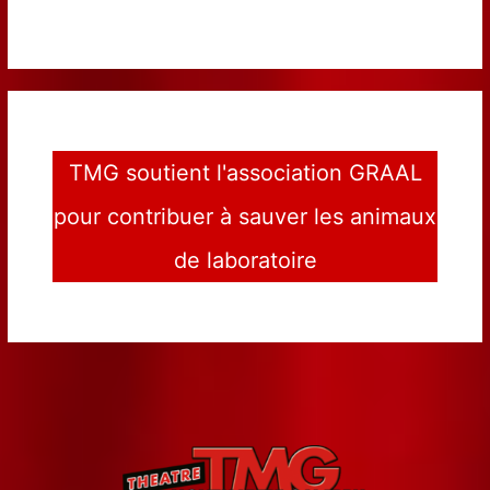
TMG soutient l'association GRAAL
pour contribuer à sauver les animaux
de laboratoire