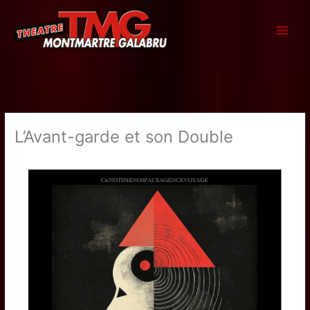
Aller
au
contenu
L’Avant-garde et son Double