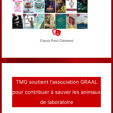
Cours Paul Clément
TMG soutient l'association GRAAL
pour contribuer à sauver les animaux
de laboratoire