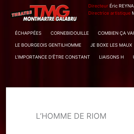
Aller
Directeur
Éric REY
au
Directrice artistique
M
contenu
ÉCHAPPÉES
CORNEBIDOUILLE
COMBIEN ÇA VAU
LE BOURGEOIS GENTILHOMME
JE BOXE LES MAUX
L’IMPORTANCE D’ÊTRE CONSTANT
LIAISONS H
L’HOMME DE RIOM