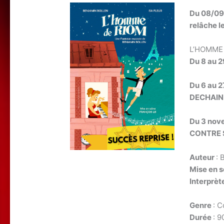
Du 08/09
relâche le
L’HOMME
Du 8 au 
Du 6 au 
DECHAIN
Du 3 nov
CONTRE 
Auteur
: 
Mise en 
Interprèt
Genre
: 
Durée
: 9