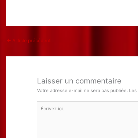
←
Article précédent
Laisser un commentaire
Votre adresse e-mail ne sera pas publiée.
Les
Écrivez
ici…