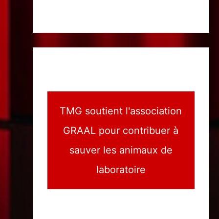
TMG soutient l'association
GRAAL pour contribuer à
sauver les animaux de
laboratoire