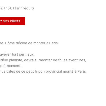
2€ / 15€ (Tarif réduit)
 vos billets
-de-Dôme décide de monter à Paris
avérer fort périlleux.
dèle pianiste, devra surmonter de folles aventures,
le firmament.
musicales de ce petit fripon provincial monté à Paris