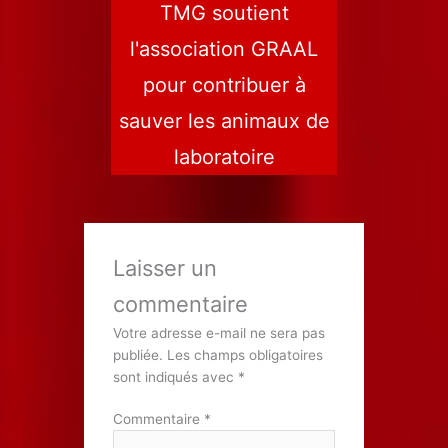
TMG soutient
l'association GRAAL
pour contribuer à
sauver les animaux de
laboratoire
Laisser un
commentaire
Votre adresse e-mail ne sera pas
publiée.
Les champs obligatoires
sont indiqués avec
*
Commentaire
*