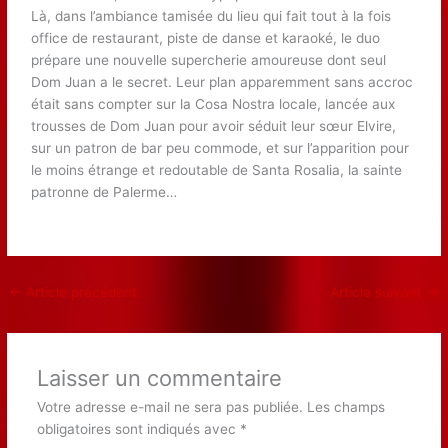
Là, dans l’ambiance tamisée du lieu qui fait tout à la fois
office de restaurant, piste de danse et karaoké, le duo
prépare une nouvelle supercherie amoureuse dont seul
Dom Juan a le secret. Leur plan apparemment sans accroc
était sans compter sur la Cosa Nostra locale, lancée aux
trousses de Dom Juan pour avoir séduit leur sœur Elvire,
sur un patron de bar peu commode, et sur l’apparition pour
le moins étrange et redoutable de Santa Rosalia, la sainte
patronne de Palerme…
←
Article précédent
Article suivant
→
Laisser un commentaire
Votre adresse e-mail ne sera pas publiée.
Les champs
obligatoires sont indiqués avec
*