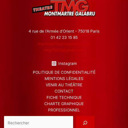
4 rue de l'Armée d'Orient - 75018 Paris
01 42 23 15 85
marina@theatregalabru.com
tmg75018@gmail.com
Instagram
POLITIQUE DE CONFIDENTIALITÉ
MENTIONS LÉGALES
VENIR AU THÉÂTRE
CONTACT
FICHE TECHNIQUE
CHARTE GRAPHIQUE
PROFESSIONNEL
Reche