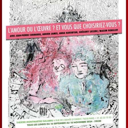
LUNE
Un
spectacle
immersif
et
(dé)culotté