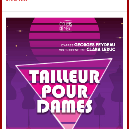
Tahitien
à
Montmartre
–
Deuxième
séjour