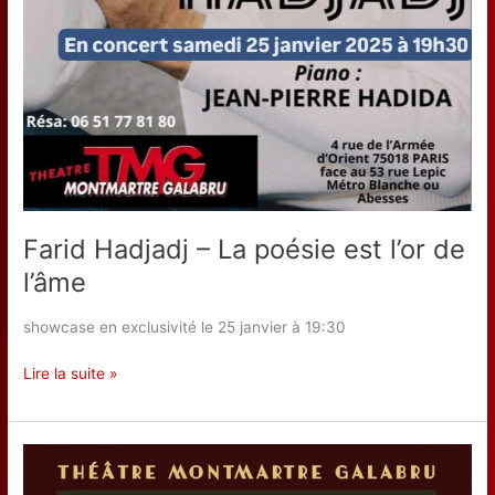
Farid Hadjadj – La poésie est l’or de
l’âme
showcase en exclusivité le 25 janvier à 19:30
Farid
Lire la suite »
Hadjadj
–
La
poésie
est