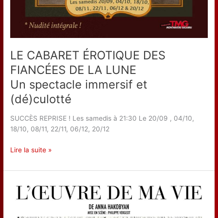
LE CABARET ÉROTIQUE DES
FIANCÉES DE LA LUNE
Un spectacle immersif et
(dé)culotté
SUCCÈS REPRISE ! Les samedis à 21:30 Le 20/09 , 04/10,
18/10, 08/11, 22/11, 06/12, 20/12
LE
Lire la suite »
CABARET
ÉROTIQUE
DES
FIANCÉES
DE
LA