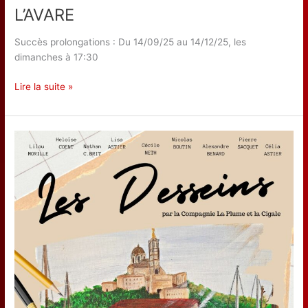
L’AVARE
Succès prolongations : Du 14/09/25 au 14/12/25, les
dimanches à 17:30
L’AVARE
Lire la suite »